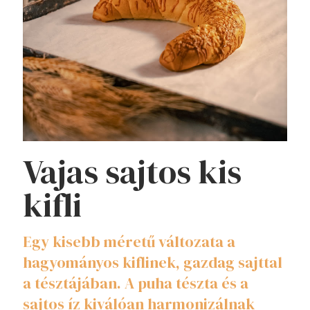
Vajas sajtos kis
kifli
Egy kisebb méretű változata a
hagyományos kiflinek, gazdag sajttal
a tésztájában. A puha tészta és a
sajtos íz kiválóan harmonizálnak