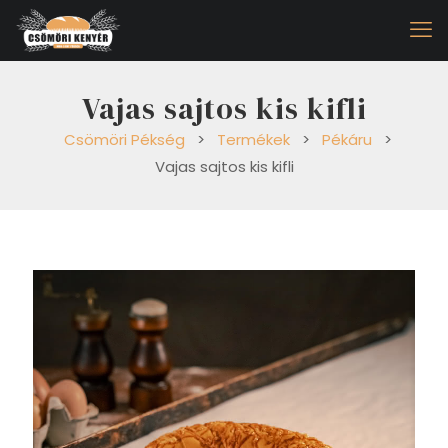
Vajas sajtos kis kifli
Csömöri Pékség
>
Termékek
>
Pékáru
>
Vajas sajtos kis kifli