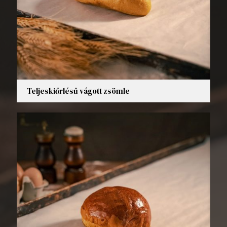
Teljeskiőrlésű vágott zsömle