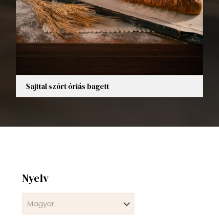
Sajttal szórt óriás bagett
Nyelv
Nyelv