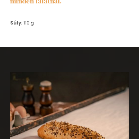
minden falatnál.
Súly:
110 g