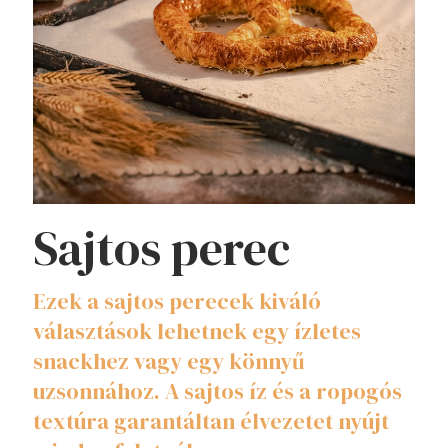
Sajtos perec
Ezek a sajtos perecek kiváló
választások lehetnek egy ízletes
snackhez vagy egy könnyű
uzsonnához. A sajtos íz és a ropogós
textúra garantáltan élvezetet nyújt