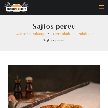
Sajtos perec
Csömöri Pékség
>
Termékek
>
Pékáru
>
Sajtos perec