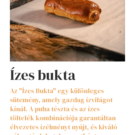
Ízes bukta
Az "Ízes Bukta" egy különleges
sütemény, amely gazdag ízvilágot
kínál. A puha tészta és az ízes
töltelék kombinációja garantáltan
élvezetes ízélményt nyújt, és kiváló