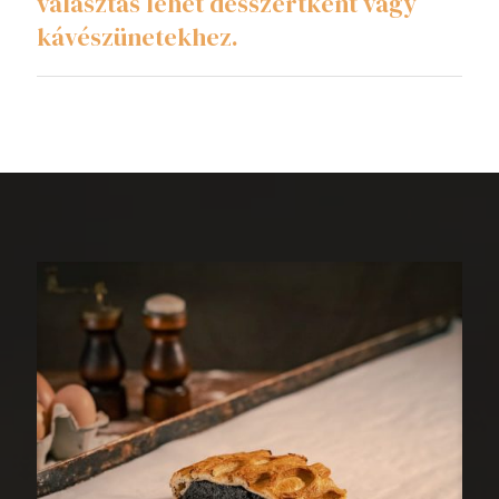
választás lehet desszertként vagy
kávészünetekhez.