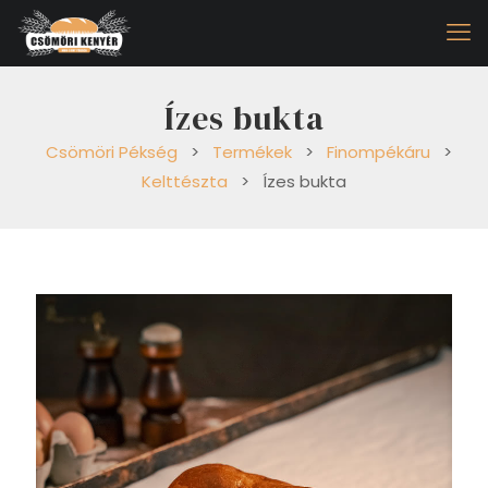
Ízes bukta
Csömöri Pékség
>
Termékek
>
Finompékáru
>
Kelttészta
>
Ízes bukta