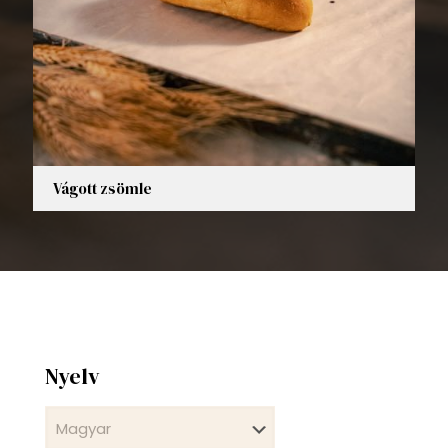
Vágott zsömle
Nyelv
Nyelv