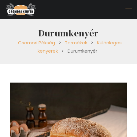
Durumkenyér
Csömöri Pékség
>
Termékek
>
Különleges
kenyerek
>
Durumkenyér