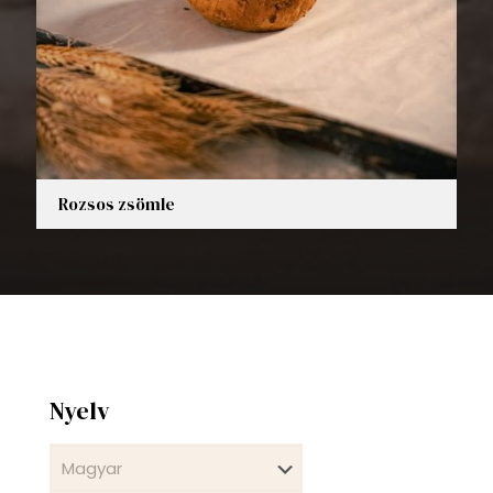
Rozsos zsömle
Nyelv
Nyelv