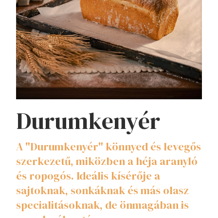
Durumkenyér
A "Durumkenyér" könnyed és levegős
szerkezetű, miközben a héja aranyló
és ropogós. Ideális kísérője a
sajtoknak, sonkáknak és más olasz
specialitásoknak, de önmagában is