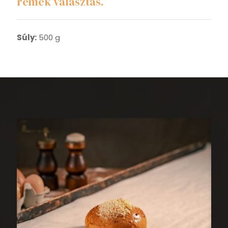
remek választás.
Súly:
500 g