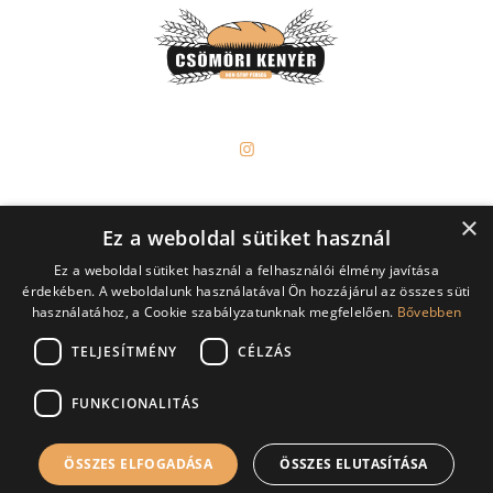
×
Ez a weboldal sütiket használ
NON-STOP Sütöde 2000 Kft.
Ez a weboldal sütiket használ a felhasználói élmény javítása
2141 Csömör, Nagy Sándor u. 55.
érdekében. A weboldalunk használatával Ön hozzájárul az összes süti
Tel.: +36 70 626 6218
használatához, a Cookie szabályzatunknak megfelelően.
Bővebben
TELJESÍTMÉNY
CÉLZÁS
Általános Szerződési Feltételek
Adatkezelési tájékoztató
FUNKCIONALITÁS
ÖSSZES ELFOGADÁSA
ÖSSZES ELUTASÍTÁSA