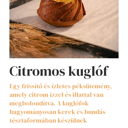
Citromos kuglóf
Egy frissítő és ízletes péksütemény,
amely citrom ízzel és illattal van
megbolondítva. A kuglófok
hagyományosan kerek és bundás
tésztaformában készülnek