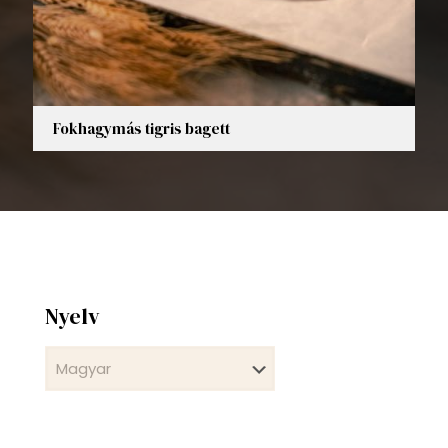
Fokhagymás tigris bagett
Nyelv
Nyelv