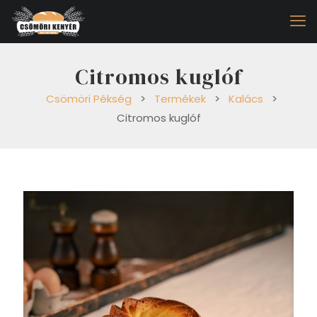
Citromos kuglóf
Csömöri Pékség
>
Termékek
>
Kalács
>
Citromos kuglóf