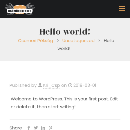
Hello world!
Csömöri Pékség
>
Uncategorized
>
Hello
world!
Published by
Kri_Csp
on
2019-03-01
Welcome to WordPress. This is your first post. Edit
or delete it, then start writing!
Share