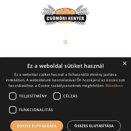
×
Ez a weboldal sütiket használ
NON-STOP Sütöde 2000 Kft.
Ez a weboldal sütiket használ a felhasználói élmény javítása
2141 Csömör, Nagy Sándor u. 55.
érdekében. A weboldalunk használatával Ön hozzájárul az összes süti
Tel.: +36 70 626 6218
használatához, a Cookie szabályzatunknak megfelelően.
Bővebben
TELJESÍTMÉNY
CÉLZÁS
Általános Szerződési Feltételek
Adatkezelési tájékoztató
FUNKCIONALITÁS
ÖSSZES ELFOGADÁSA
ÖSSZES ELUTASÍTÁSA